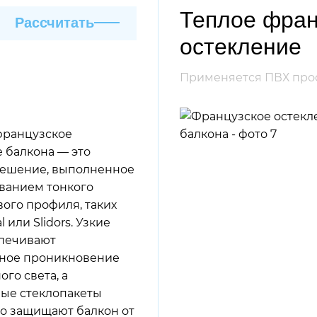
Теплое фран
Рассчитать
остекление
Применяется ПВХ проф
французское
 балкона — это
решение, выполненное
ованием тонкого
ого профиля, таких
l или Slidors. Узкие
печивают
ное проникновение
ого света, а
ые стеклопакеты
о защищают балкон от