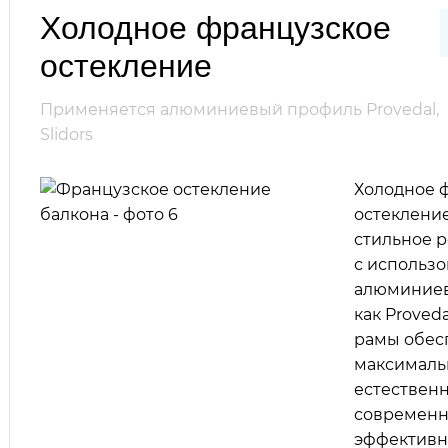
Холодное французское
остекление
Применяется алюминиевый профиль Provedal,
Slidors
Холодное 
остекление
стильное 
с использ
алюминиев
как Proveda
рамы обес
максималь
естественн
современн
эффективн