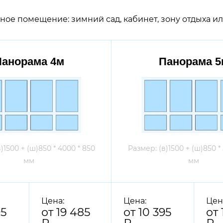
нное
помещение
: зимний сад, кабинет, зону отдыха 
Панорама 4м
Панорама 5
)1500 + (ш)850 * 4000 * 850
Размер: (в)1500 + (ш)850 *
мм
мм
Цена:
Цена:
Цен
95
от 19 485
от 10 395
от 