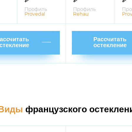
₽
₽
₽
Профиль
Профиль
Про
Provedal
Rehau
Pro
ассчитать
Рассчитать
стекление
остекление
Виды
французского остеклен