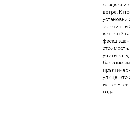
осадков и
ветра. К 
установки 
эстетичны
который г
фасад здан
стоимость.
учитывать,
балконе з
практическ
улице, что
использов
года.