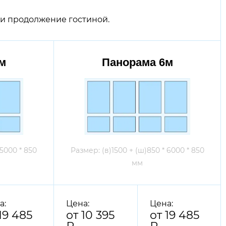
или продолжение гостиной.
м
Панорама 6м
 5000 * 850
Размер: (в)1500 + (ш)850 * 6000 * 850
мм
а:
Цена:
Цена:
19 485
от 10 395
от 19 485