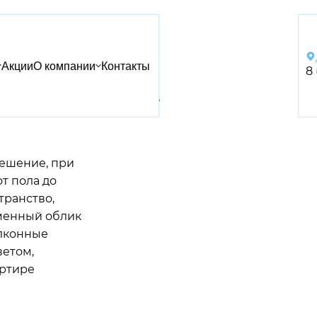
Акции
О компании
Контакты
8
ие балкона
решение, при
т пола до
транство,
еменный облик
алконные
ветом,
артире