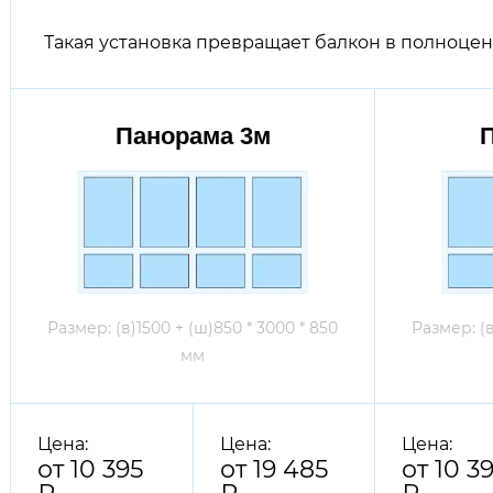
Такая
установка
превращает балкон в полноце
Панорама 3м
Размер: (в)1500 + (ш)850 * 3000 * 850
Размер: (в
мм
Цена:
Цена:
Цена:
от 10 395
от 19 485
от 10 3