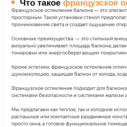
Что такое
французское о
Французское остекление балкона — это элеган
просторным. Такой установки стекол предполаг
проникновение света и создает ощущение откр
Основные преимущества — это стильный внешни
визуально увеличивает площадь балкона, дела
тонировки или энергосберегающим покрытием 
Кроме эстетики,
французское остекление
отлич
шумоизоляцию, защищая балкон от холода, осад
Французское остекление подходит для балконо
системами безопасности и системами жалюзи 
Мы предлагаем как
теплое
, так и холодное ис
распашные или компактные
раздвижные
конст
просто окна, а
готовое функциональное помеще