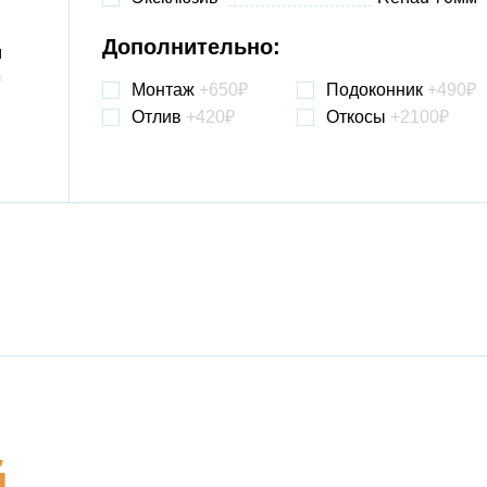
Дополнительно:
Монтаж
+650
₽
Подоконник
+490
₽
Отлив
+420₽
Откосы
+2100₽
й