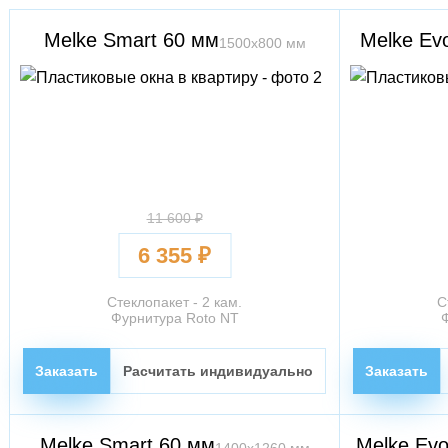
Melke Smart 60 мм
Melke Evo
1500х800 мм
11 600 ₽
6 355 ₽
Стеклопакет - 2 кам.
С
Фурнитура Roto NT
Заказать
Расчитать индивидуально
Заказать
Melke Smart 60 мм
Melke Evo