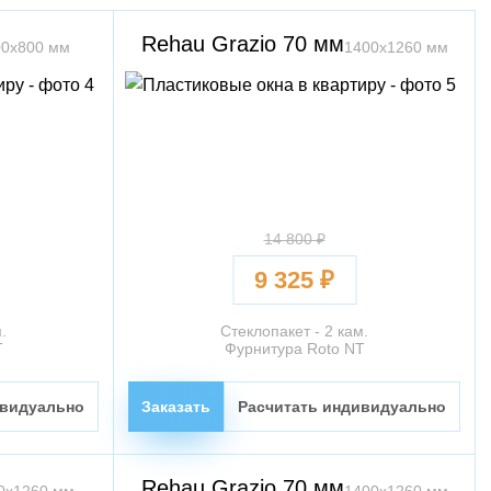
Rehau Grazio 70 мм
00х800 мм
1400х1260 мм
14 800 ₽
9 325 ₽
.
Стеклопакет - 2 кам.
T
Фурнитура Roto NT
ивидуально
Заказать
Расчитать индивидуально
Rehau Grazio 70 мм