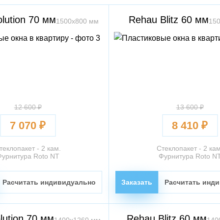
lution 70 мм
Rehau Blitz 60 мм
1500х800 мм
15
12 600 ₽
13 600 ₽
7 070 ₽
8 410 ₽
теклопакет - 2 кам.
Стеклопакет - 2 кам
Фурнитура Roto NT
Фурнитура Roto N
Расчитать индивидуально
Заказать
Расчитать инд
lution 70 мм
Rehau Blitz 60 мм