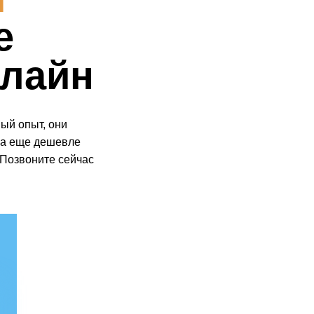
е
нлайн
ый опыт, они
на еще дешевле
 Позвоните сейчас